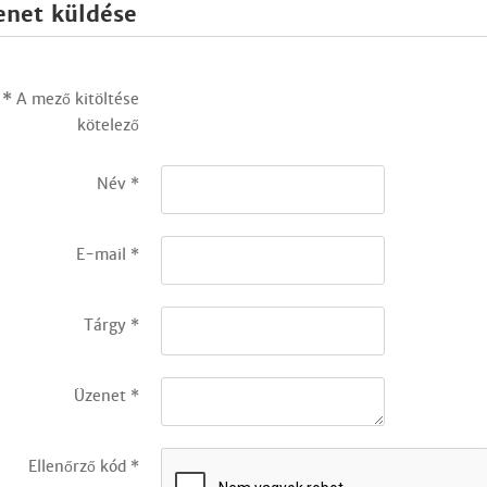
enet küldése
*
A mező kitöltése
kötelező
Név
*
E-mail
*
Tárgy
*
Üzenet
*
Ellenőrző kód
*