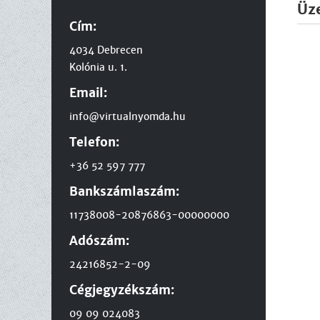
Üz
Cím:
4034 Debrecen
Kolónia u. 1.
Email:
info@virtualnyomda.hu
Telefon:
+36 52 597 777
Bankszámlaszám:
11738008-20876863-00000000
Adószám:
24216852-2-09
Cégjegyzékszám:
09 09 024083