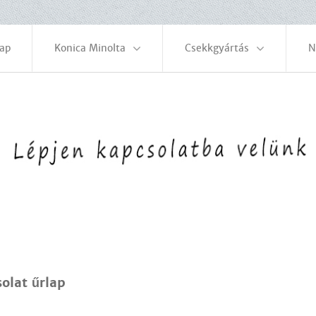
ap
Konica Minolta
Csekkgyártás
N
olat űrlap