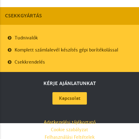
CSEKKGYÁRTÁS
Tudnivalók
Komplett számlalevél készítés gépi borítékolással
Csekkrendelés
KÉRJE AJÁNLATUNKAT
Kapcsolat
Adatkezelési tájékoztató
Cookie szabályzat
Felhasználási Feltételek