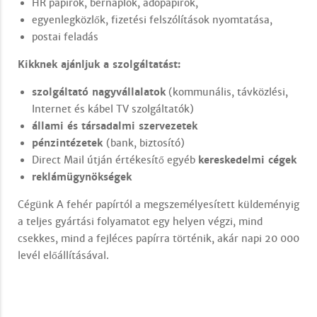
HR papírok, bérnaplók, adópapírok,
egyenlegközlők, fizetési felszólítások nyomtatása,
postai feladás
Kikknek ajánljuk a szolgáltatást:
szolgáltató nagyvállalatok
(kommunális, távközlési,
Internet és kábel TV szolgáltatók)
állami és társadalmi szervezetek
pénzintézetek
(bank, biztosító)
Direct Mail útján értékesítő egyéb
kereskedelmi cégek
reklámügynökségek
Cégünk A fehér papírtól a megszemélyesített küldeményig
a teljes gyártási folyamatot egy helyen végzi, mind
csekkes, mind a fejléces papírra történik, akár napi 20 000
levél előállításával.