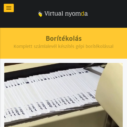
Borítékolás
Komplett számlalevél készítés gépi borítékolással